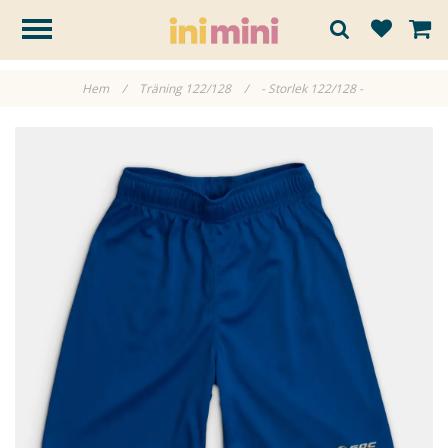
Hem
/
Träning 122/128
/
- Storlek 122/128 -