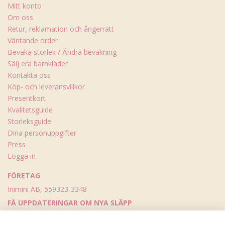
Mitt konto
Om oss
Retur, reklamation och ångerrätt
Väntande order
Bevaka storlek / Ändra bevakning
Sälj era barnkläder
Kontakta oss
Köp- och leveransvillkor
Presentkort
Kvalitetsguide
Storleksguide
Dina personuppgifter
Press
Logga in
FÖRETAG
Inimini AB, 559323-3348
FÅ UPPDATERINGAR OM NYA SLÄPP
Skicka