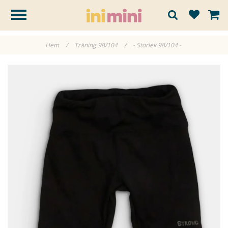
Hem
/
Träning 98/104
/
- Storlek 98/104 -