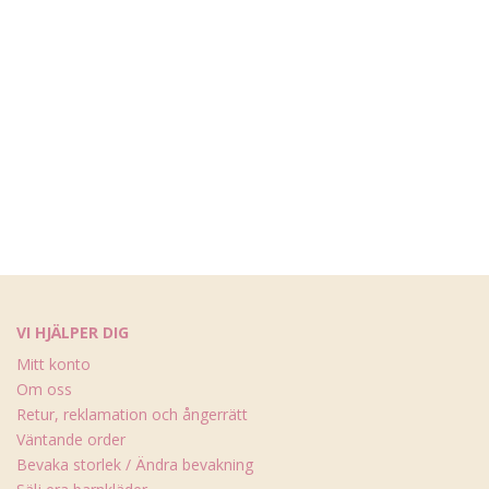
VI HJÄLPER DIG
Mitt konto
Om oss
Retur, reklamation och ångerrätt
Väntande order
Bevaka storlek / Ändra bevakning