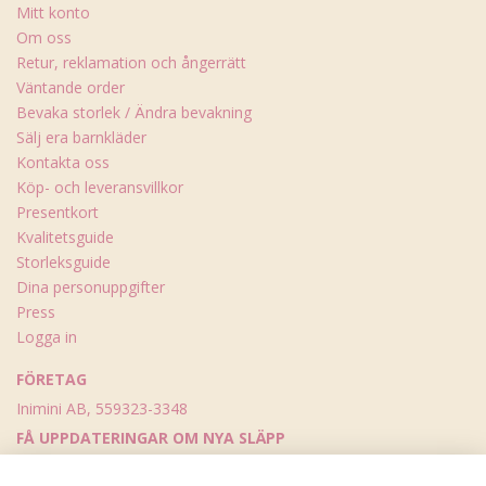
Mitt konto
Om oss
Retur, reklamation och ångerrätt
Väntande order
Bevaka storlek / Ändra bevakning
Sälj era barnkläder
Kontakta oss
Köp- och leveransvillkor
Presentkort
Kvalitetsguide
Storleksguide
Dina personuppgifter
Press
Logga in
FÖRETAG
Inimini AB, 559323-3348
FÅ UPPDATERINGAR OM NYA SLÄPP
Skicka