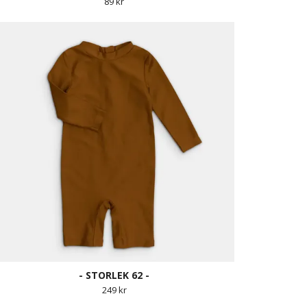
89 kr
- STORLEK 62 -
249 kr