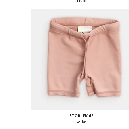
119 kr
- STORLEK 62 -
49 kr