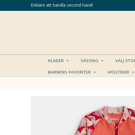
Enklare att handla second hand!
KLÄDER
SÄSONG
VÄLJ ST
BARNENS FAVORITER
HÖGTIDER
KANSK