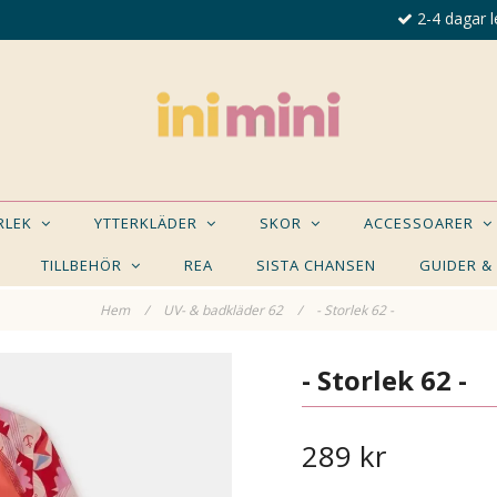
2-4 dagar l
ORLEK
YTTERKLÄDER
SKOR
ACCESSOARER
TILLBEHÖR
REA
SISTA CHANSEN
GUIDER &
Hem
/
UV- & badkläder 62
/
- Storlek 62 -
E NÅGON AV DESSA PRODUKTER KAN INTRESSER
- Storlek 62 -
289 kr