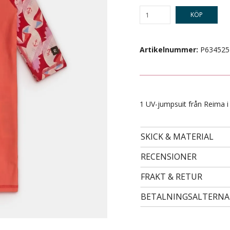
KÖP
Artikelnummer:
P634525
1 UV-jumpsuit från Reima i 
SKICK & MATERIAL
- STORLEK 68 -
79 kr
RECENSIONER
FRAKT & RETUR
BETALNINGSALTERNA