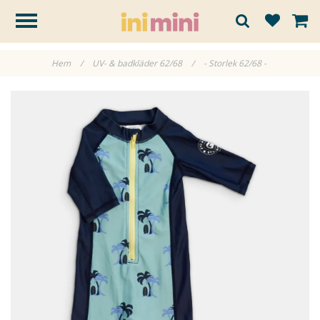
Hem
/
UV- & badkläder 62/68
/
- Storlek 62/68 -