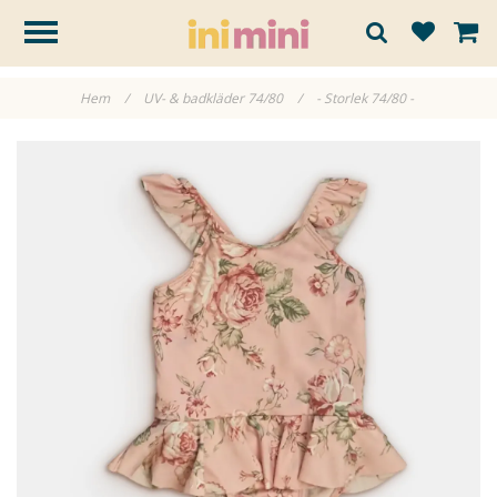
Hem
/
UV- & badkläder 74/80
/
- Storlek 74/80 -