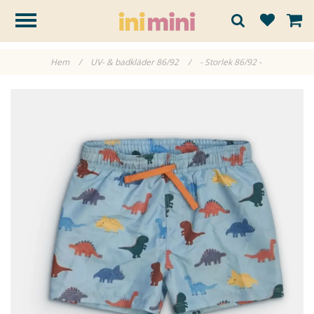
Hem
/
UV- & badkläder 86/92
/
- Storlek 86/92 -