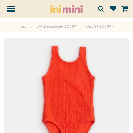
Hem
/
UV- & badkläder 98/104
/
- Storlek 98/104 -