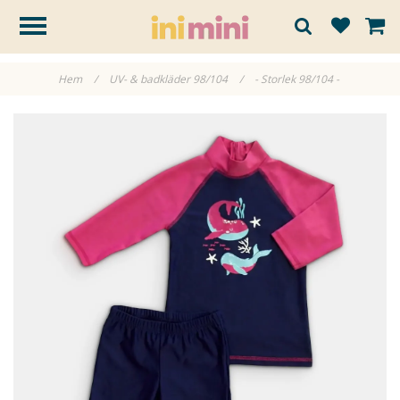
Hem
/
UV- & badkläder 98/104
/
- Storlek 98/104 -