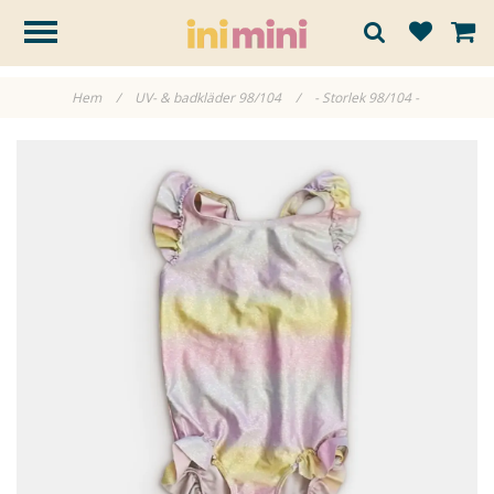
Hem
/
UV- & badkläder 98/104
/
- Storlek 98/104 -