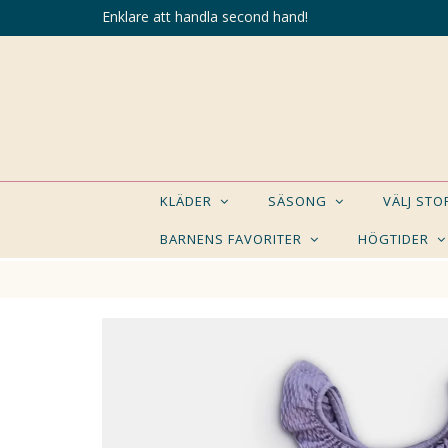
Enklare att handla second hand!
KLÄDER
SÄSONG
VÄLJ ST
BARNENS FAVORITER
HÖGTIDER
KANSK