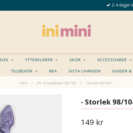
2-4 dagar l
ORLEK
YTTERKLÄDER
SKOR
ACCESSOARER
TILLBEHÖR
REA
SISTA CHANSEN
GUIDER &
Hem
/
UV- & badkläder 98/104
/
- Storlek 98/104 -
E NÅGON AV DESSA PRODUKTER KAN INTRESSER
- Storlek 98/10
149 kr