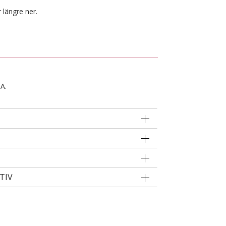
 längre ner.
 A.
TIV