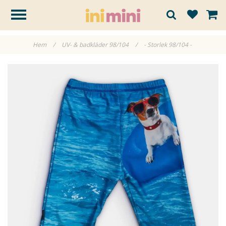
Hem
/
UV- & badkläder 98/104
/
- Storlek 98/104 -