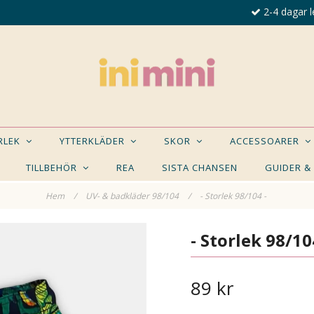
2-4 dagar l
ORLEK
YTTERKLÄDER
SKOR
ACCESSOARER
TILLBEHÖR
REA
SISTA CHANSEN
GUIDER &
Hem
/
UV- & badkläder 98/104
/
- Storlek 98/104 -
E NÅGON AV DESSA PRODUKTER KAN INTRESSER
- Storlek 98/10
89 kr