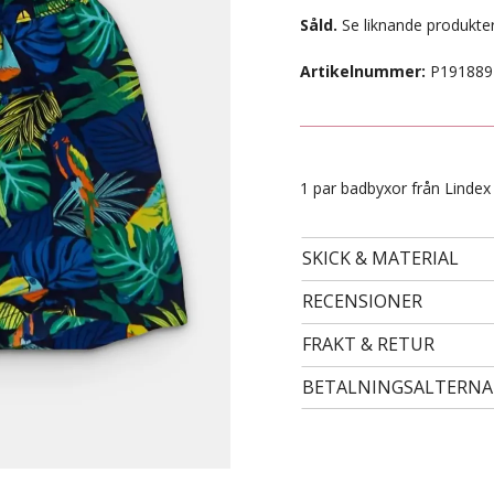
Såld.
Se liknande produkter
Artikelnummer:
P191889
1 par badbyxor från Lindex i
SKICK & MATERIAL
RECENSIONER
- STORLEK 24 -
99 kr
FRAKT & RETUR
BETALNINGSALTERNA