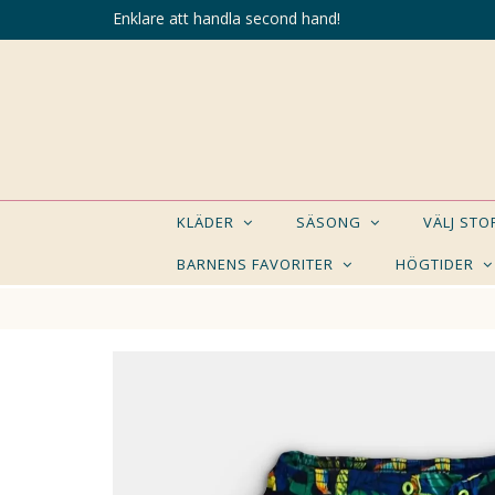
Enklare att handla second hand!
KLÄDER
SÄSONG
VÄLJ ST
BARNENS FAVORITER
HÖGTIDER
KANSK