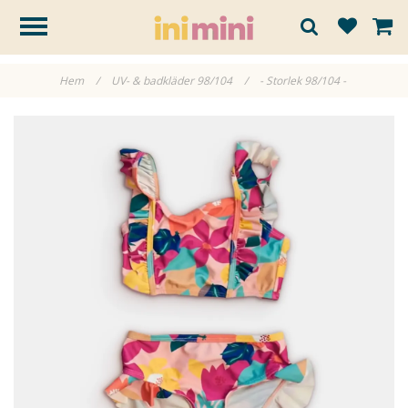
Hem
/
UV- & badkläder 98/104
/
- Storlek 98/104 -