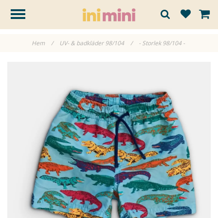
Hem
/
UV- & badkläder 98/104
/
- Storlek 98/104 -