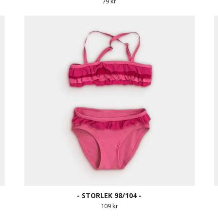
79 kr
- STORLEK 98/104 -
109 kr