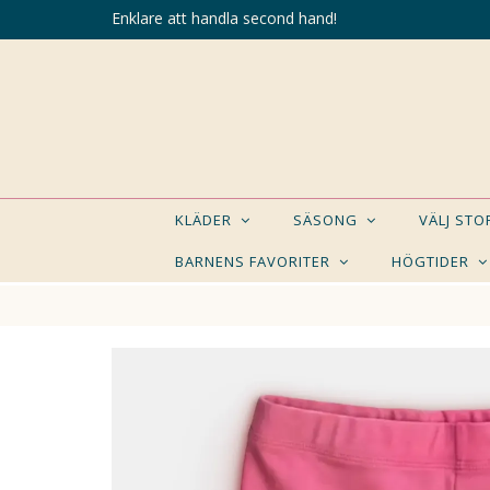
Enklare att handla second hand!
KLÄDER
SÄSONG
VÄLJ ST
BARNENS FAVORITER
HÖGTIDER
KANSK