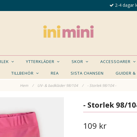
2-4 dagar l
ORLEK
YTTERKLÄDER
SKOR
ACCESSOARER
TILLBEHÖR
REA
SISTA CHANSEN
GUIDER &
Hem
/
UV- & badkläder 98/104
/
- Storlek 98/104 -
E NÅGON AV DESSA PRODUKTER KAN INTRESSER
- Storlek 98/10
109 kr