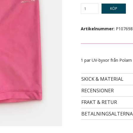
KÖP
Artikelnummer:
P107698
1 par UV-byxor från Polarn O
SKICK & MATERIAL
- STORLEK 104 -
89 kr
RECENSIONER
FRAKT & RETUR
BETALNINGSALTERNA