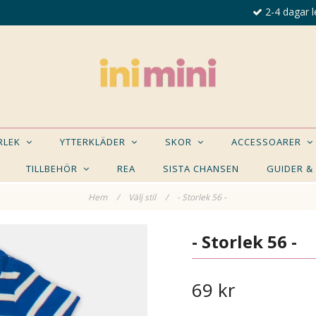
2-4 dagar l
ORLEK
YTTERKLÄDER
SKOR
ACCESSOARER
TILLBEHÖR
REA
SISTA CHANSEN
GUIDER &
Hem
/
Välj stil
/
- Storlek 56 -
E NÅGON AV DESSA PRODUKTER KAN INTRESSER
- Storlek 56 -
69 kr