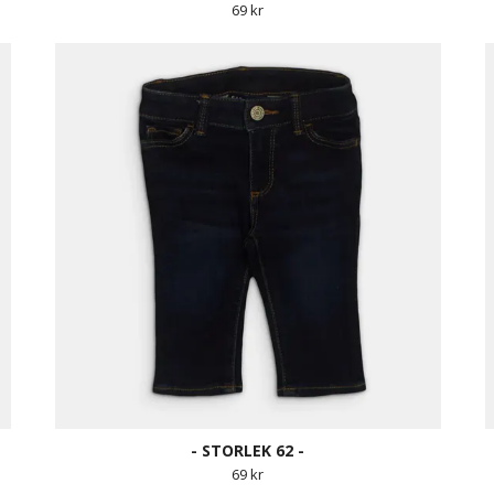
69 kr
- STORLEK 62 -
69 kr