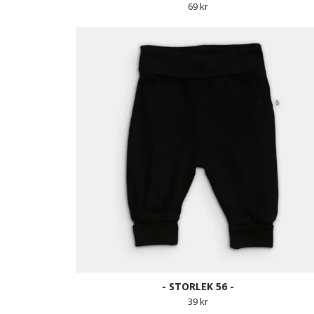
69 kr
- STORLEK 56 -
39 kr