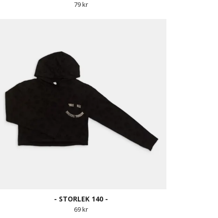
79 kr
- STORLEK 140 -
69 kr