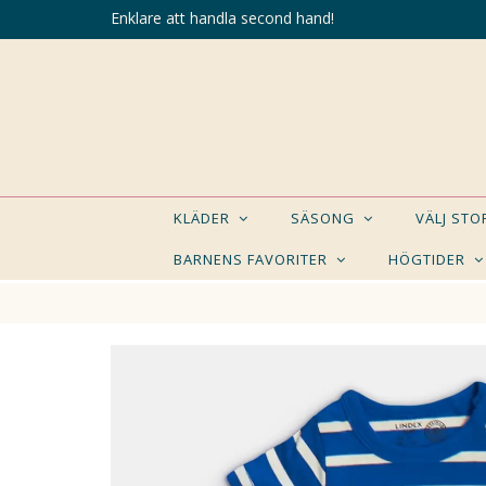
Enklare att handla second hand!
KLÄDER
SÄSONG
VÄLJ ST
BARNENS FAVORITER
HÖGTIDER
KANSK