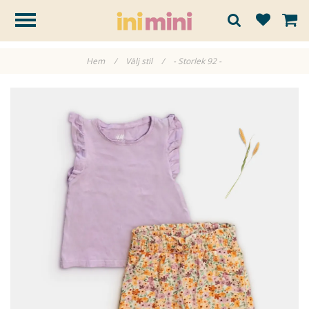
Hem
/
Välj stil
/
- Storlek 92 -