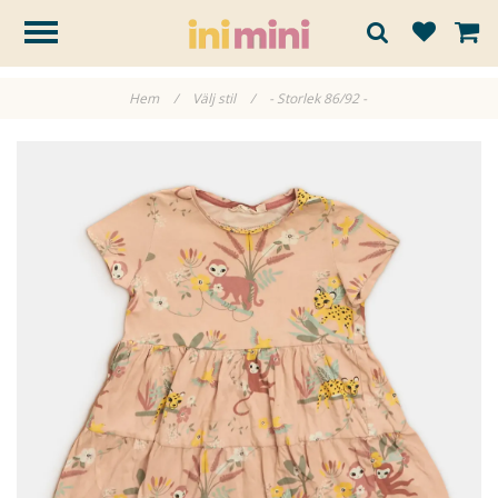
Hem
/
Välj stil
/
- Storlek 86/92 -