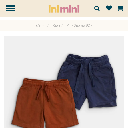
Hem
/
Välj stil
/
- Storlek 92 -