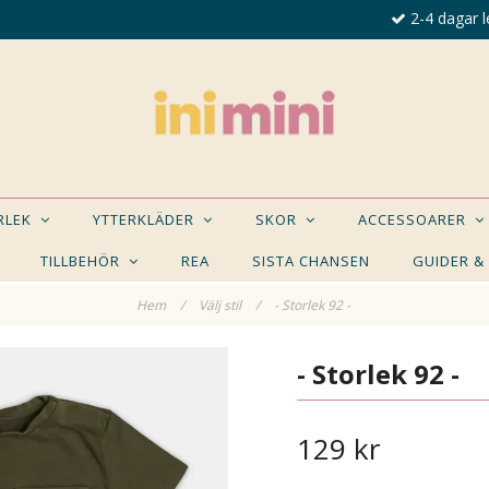
2-4 dagar l
ORLEK
YTTERKLÄDER
SKOR
ACCESSOARER
TILLBEHÖR
REA
SISTA CHANSEN
GUIDER &
Hem
/
Välj stil
/
- Storlek 92 -
E NÅGON AV DESSA PRODUKTER KAN INTRESSER
- Storlek 92 -
129 kr