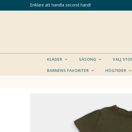
Enklare att handla second hand!
KLÄDER
SÄSONG
VÄLJ ST
BARNENS FAVORITER
HÖGTIDER
KANSK