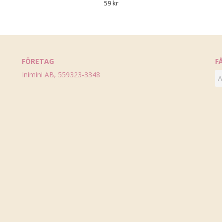
59 kr
FÖRETAG
F
Inimini AB, 559323-3348