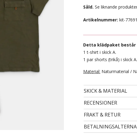
Såld.
Se liknande produkter
Artikelnummer:
kit-7769
Detta klädpaket består 
1 t-shirt i skick A.
1 par shorts (trikå) i skick A
Material:
Naturmaterial / N
- STORLEK 24 -
SKICK & MATERIAL
99 kr
RECENSIONER
FRAKT & RETUR
BETALNINGSALTERNA