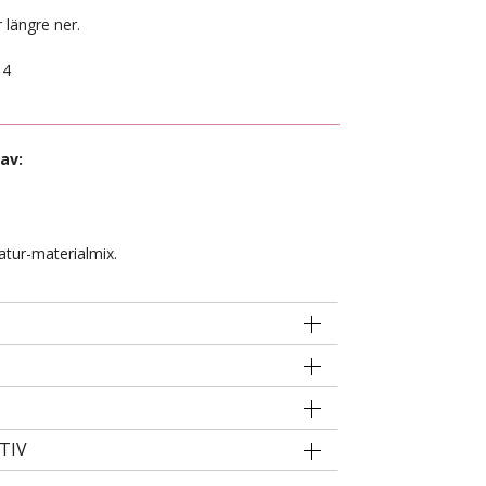
 längre ner.
14
av:
.
atur-materialmix.
TIV