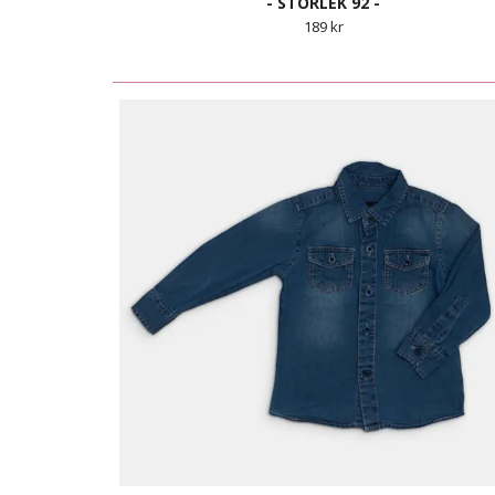
- STORLEK 92 -
189 kr