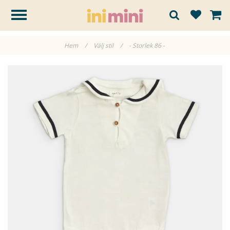
Hem
/
Välj stil
/
- Storlek 86 -