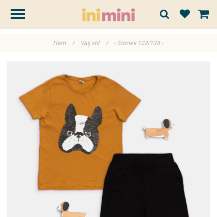
Hem
/
Välj stil
/
- Storlek 122/128 -