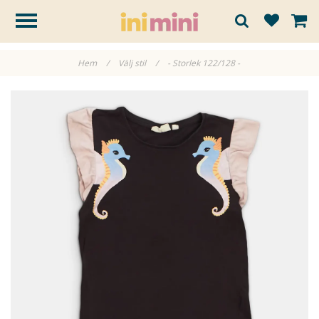
Hem
/
Välj stil
/
- Storlek 122/128 -