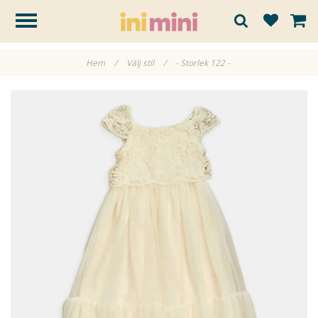
Hem
/
Välj stil
/
- Storlek 122 -