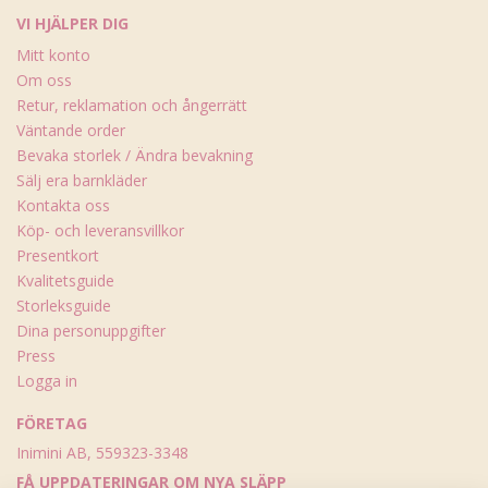
VI HJÄLPER DIG
Mitt konto
Om oss
Retur, reklamation och ångerrätt
Väntande order
Bevaka storlek / Ändra bevakning
Sälj era barnkläder
Kontakta oss
Köp- och leveransvillkor
Presentkort
Kvalitetsguide
Storleksguide
Dina personuppgifter
Press
Logga in
FÖRETAG
Inimini AB, 559323-3348
FÅ UPPDATERINGAR OM NYA SLÄPP