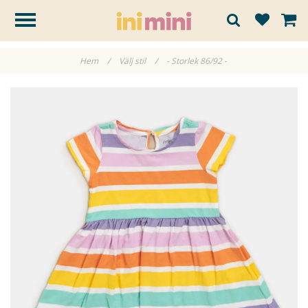
Hem
/
Välj stil
/
- Storlek 86/92 -