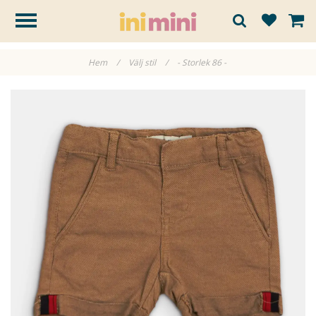
Hem
/
Välj stil
/
- Storlek 86 -