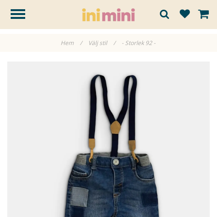
Hem
/
Välj stil
/
- Storlek 92 -