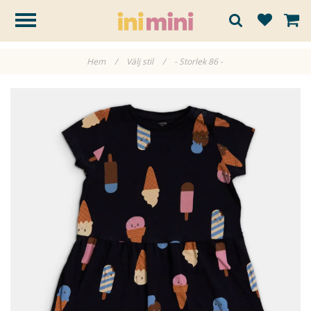
Hem
/
Välj stil
/
- Storlek 86 -