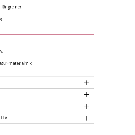
 längre ner.
3
A.
atur-materialmix.
TIV