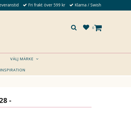
everanstid
Fri frakt över 599 kr
Klarna / Swish
0
VÄLJ MÄRKE
 INSPIRATION
×
A DIG?
28 -