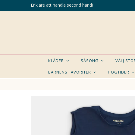
Enklare att handla second hand!
KLÄDER
SÄSONG
VÄLJ ST
BARNENS FAVORITER
HÖGTIDER
KANSK