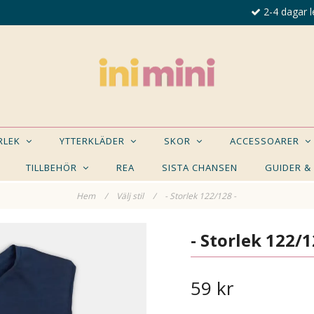
2-4 dagar l
ORLEK
YTTERKLÄDER
SKOR
ACCESSOARER
TILLBEHÖR
REA
SISTA CHANSEN
GUIDER &
Hem
/
Välj stil
/
- Storlek 122/128 -
E NÅGON AV DESSA PRODUKTER KAN INTRESSER
- Storlek 122/1
59 kr