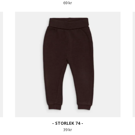
69 kr
- STORLEK 74 -
39 kr