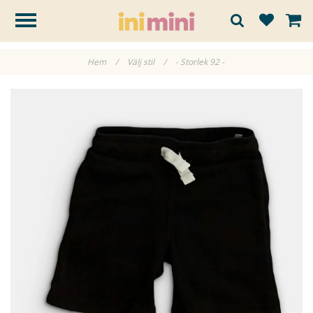
Hem
/
Välj stil
/
- Storlek 92 -