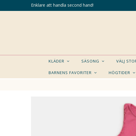
Enklare att handla second hand!
KLÄDER
SÄSONG
VÄLJ ST
BARNENS FAVORITER
HÖGTIDER
KANSK