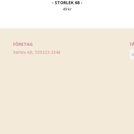
- STORLEK 68 -
49 kr
FÖRETAG
F
Inimini AB, 559323-3348