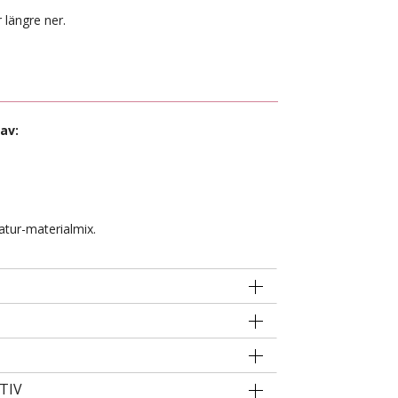
 längre ner.
1
av:
atur-materialmix.
TIV