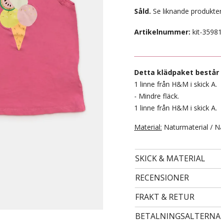
Såld.
Se liknande produkter
Artikelnummer:
kit-3598
Detta klädpaket består 
1 linne från H&M i skick A.
- Mindre fläck.
1 linne från H&M i skick A.
Material:
Naturmaterial / N
- STORLEK 24 -
99 kr
SKICK & MATERIAL
RECENSIONER
FRAKT & RETUR
BETALNINGSALTERNA