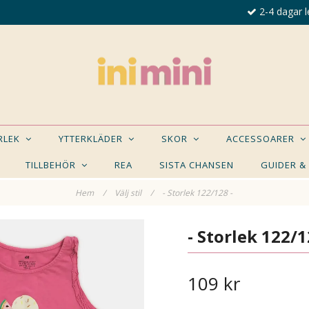
2-4 dagar l
ORLEK
YTTERKLÄDER
SKOR
ACCESSOARER
TILLBEHÖR
REA
SISTA CHANSEN
GUIDER &
Hem
/
Välj stil
/
- Storlek 122/128 -
E NÅGON AV DESSA PRODUKTER KAN INTRESSER
- Storlek 122/1
109 kr