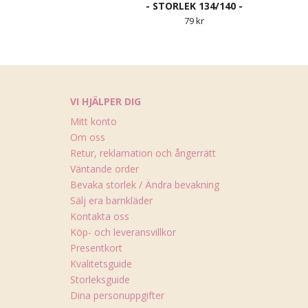
- STORLEK 134/140 -
79 kr
VI HJÄLPER DIG
Mitt konto
Om oss
Retur, reklamation och ångerrätt
Väntande order
Bevaka storlek / Ändra bevakning
Sälj era barnkläder
Kontakta oss
Köp- och leveransvillkor
Presentkort
Kvalitetsguide
Storleksguide
Dina personuppgifter