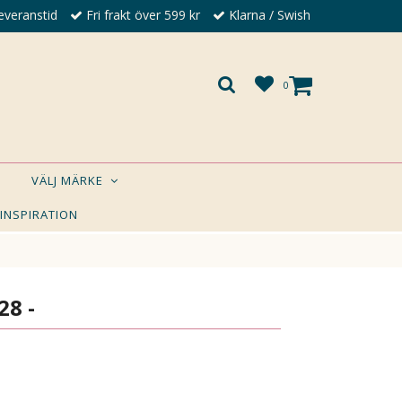
everanstid
Fri frakt över 599 kr
Klarna / Swish
0
VÄLJ MÄRKE
 INSPIRATION
×
A DIG?
28 -