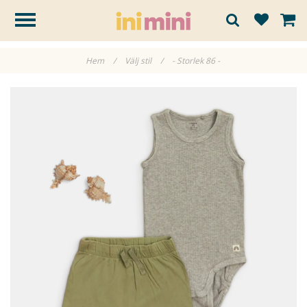
Hem
/
Välj stil
/
- Storlek 86 -