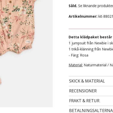
Såld.
Se liknande produkter
Artikelnummer:
kit-8802
Detta klädpaket består 
1 jumpsuit från Newbie i sk
1 trikå-klänning från Newbie
- Färg: Rosa
Material:
Naturmaterial / N
- STORLEK 24 -
99 kr
SKICK & MATERIAL
RECENSIONER
FRAKT & RETUR
BETALNINGSALTERNA