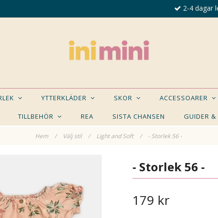
2-4 dagar l
ORLEK
YTTERKLÄDER
SKOR
ACCESSOARER
TILLBEHÖR
REA
SISTA CHANSEN
GUIDER &
Hem
/
Välj stil
/
Light and Soft
/
- Storlek 56 -
E NÅGON AV DESSA PRODUKTER KAN INTRESSER
- Storlek 56 -
179 kr