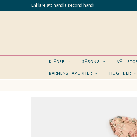
Enklare att handla second hand!
KLÄDER
SÄSONG
VÄLJ ST
BARNENS FAVORITER
HÖGTIDER
KANSK