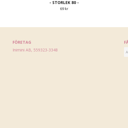
- STORLEK 80 -
69 kr
FÖRETAG
F
Inimini AB, 559323-3348