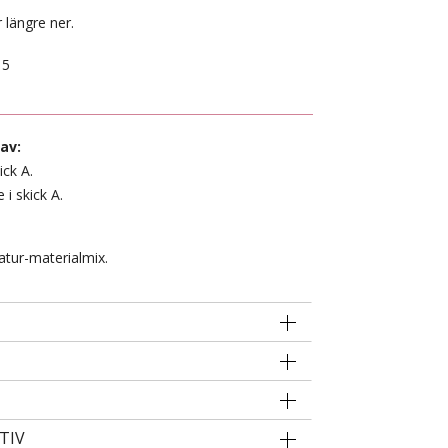
 längre ner.
15
av:
ick A.
 i skick A.
atur-materialmix.
TIV