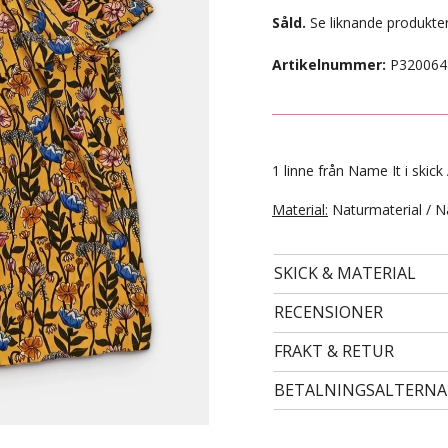
Såld.
Se liknande produkter
Artikelnummer:
P320064
1 linne från Name It i skick 
Material:
Naturmaterial / N
SKICK & MATERIAL
- STORLEK 122/128 -
99 kr
RECENSIONER
FRAKT & RETUR
BETALNINGSALTERNA