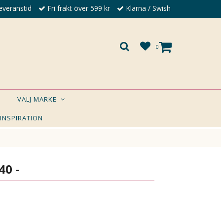
everanstid
Fri frakt över 599 kr
Klarna / Swish
0
VÄLJ MÄRKE
 INSPIRATION
×
A DIG?
40 -