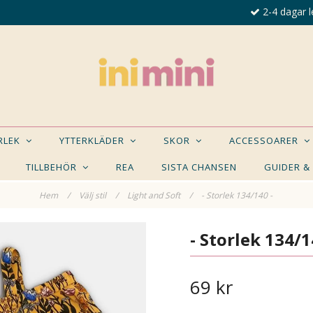
2-4 dagar l
ORLEK
YTTERKLÄDER
SKOR
ACCESSOARER
TILLBEHÖR
REA
SISTA CHANSEN
GUIDER &
Hem
/
Välj stil
/
Light and Soft
/
- Storlek 134/140 -
E NÅGON AV DESSA PRODUKTER KAN INTRESSER
- Storlek 134/1
69 kr