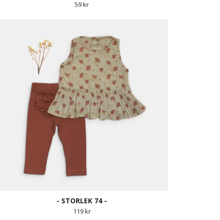
59 kr
- STORLEK 74 -
119 kr