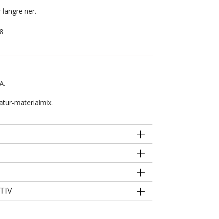
 längre ner.
8
A.
atur-materialmix.
TIV