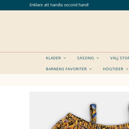
Enklare att handla second hand!
KLÄDER
SÄSONG
VÄLJ ST
BARNENS FAVORITER
HÖGTIDER
KANSK