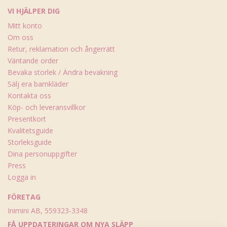
VI HJÄLPER DIG
Mitt konto
Om oss
Retur, reklamation och ångerrätt
Väntande order
Bevaka storlek / Ändra bevakning
Sälj era barnkläder
Kontakta oss
Köp- och leveransvillkor
Presentkort
Kvalitetsguide
Storleksguide
Dina personuppgifter
Press
Logga in
FÖRETAG
Inimini AB, 559323-3348
FÅ UPPDATERINGAR OM NYA SLÄPP