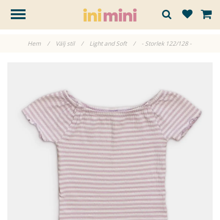
Hem
/
Välj stil
/
Light and Soft
/
- Storlek 122/128 -