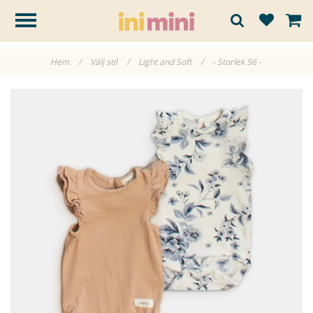
Hem
/
Välj stil
/
Light and Soft
/
- Storlek 56 -