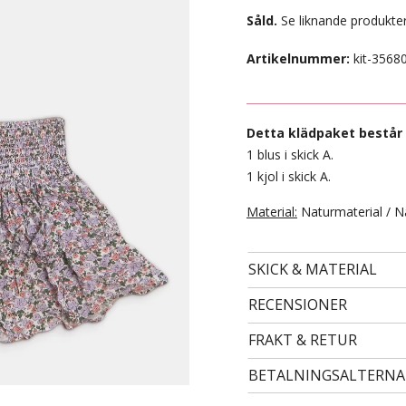
Såld.
Se liknande produkter
Artikelnummer:
kit-3568
Detta klädpaket består 
1 blus i skick A.
1 kjol i skick A.
Material:
Naturmaterial / N
- STORLEK 32 -
SKICK & MATERIAL
99 kr
RECENSIONER
FRAKT & RETUR
BETALNINGSALTERNA