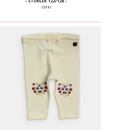
- STORLEK 122/128 -
139 kr