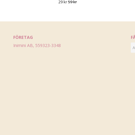
29 kr
59 kr
FÖRETAG
F
Inimini AB, 559323-3348