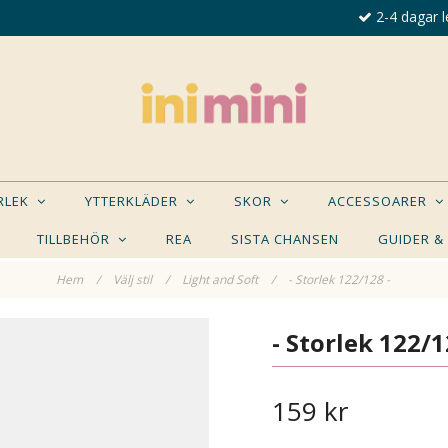
2-4 dagar l
ORLEK
YTTERKLÄDER
SKOR
ACCESSOARER
TILLBEHÖR
REA
SISTA CHANSEN
GUIDER &
Hem
/
Välj stil
/
Light and Soft
/
- Storlek 122/128 -
E NÅGON AV DESSA PRODUKTER KAN INTRESSER
- Storlek 122/1
159 kr