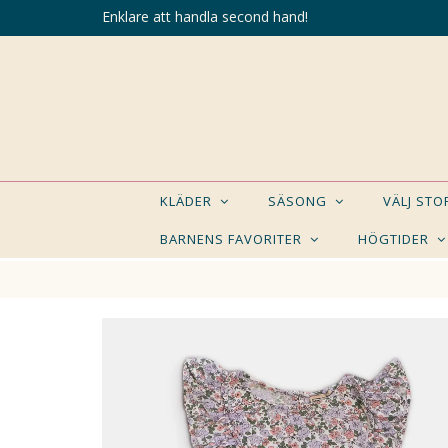
Enklare att handla second hand!
KLÄDER
SÄSONG
VÄLJ ST
BARNENS FAVORITER
HÖGTIDER
KANSK