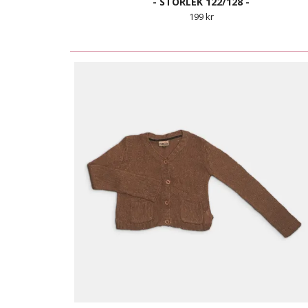
- STORLEK 122/128 -
199 kr