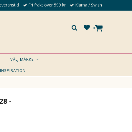
everanstid
Fri frakt över 599 kr
Klarna / Swish
0
VÄLJ MÄRKE
 INSPIRATION
×
A DIG?
28 -