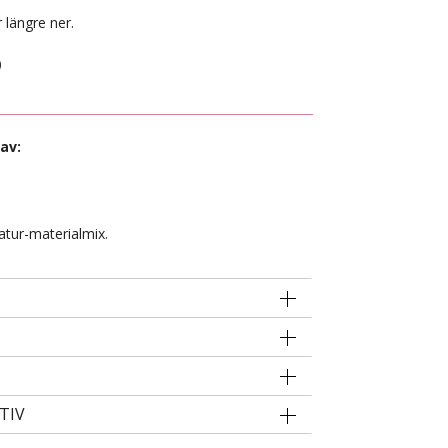
 längre ner.
0
av:
atur-materialmix.
TIV