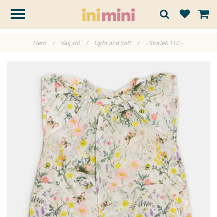
Hem
/
Välj stil
/
Light and Soft
/
- Storlek 110 -