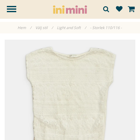
Hem
/
Välj stil
/
Light and Soft
/
- Storlek 110/116 -