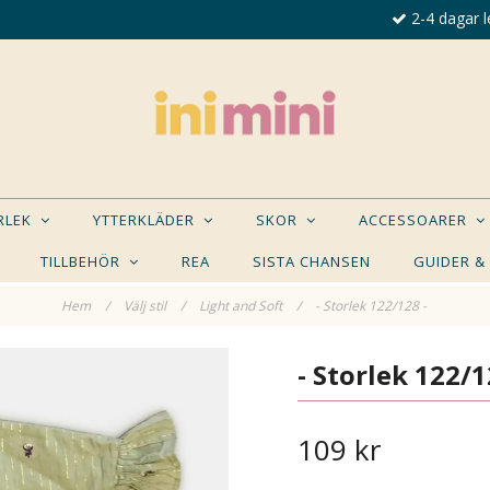
2-4 dagar l
ORLEK
YTTERKLÄDER
SKOR
ACCESSOARER
TILLBEHÖR
REA
SISTA CHANSEN
GUIDER &
Hem
/
Välj stil
/
Light and Soft
/
- Storlek 122/128 -
E NÅGON AV DESSA PRODUKTER KAN INTRESSER
- Storlek 122/1
109 kr