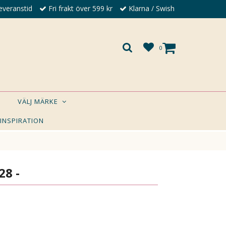
everanstid
Fri frakt över 599 kr
Klarna / Swish
0
VÄLJ MÄRKE
 INSPIRATION
×
A DIG?
28 -