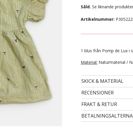
Såld.
Se liknande produkter
Artikelnummer:
P305222
1 blus från Pomp de Lux i s
Material:
Naturmaterial / N
SKICK & MATERIAL
- STORLEK 134 -
99 kr
RECENSIONER
FRAKT & RETUR
BETALNINGSALTERNA