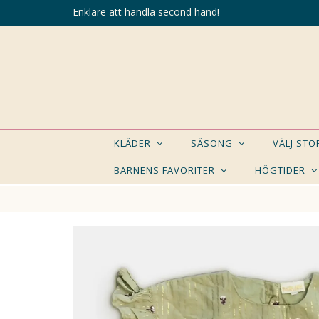
Enklare att handla second hand!
KLÄDER
SÄSONG
VÄLJ ST
BARNENS FAVORITER
HÖGTIDER
KANSK