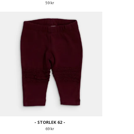
59 kr
- STORLEK 62 -
69 kr