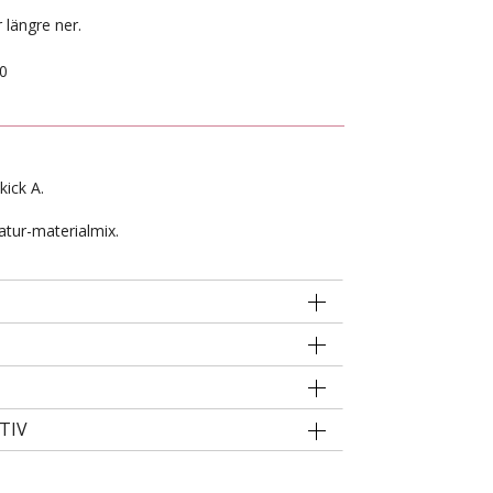
 längre ner.
0
kick A.
atur-materialmix.
TIV