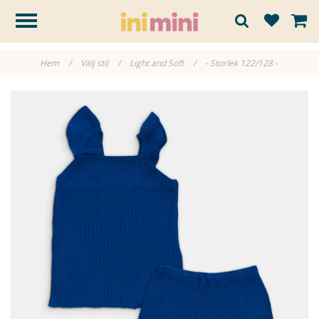
Hem
/
Välj stil
/
Light and Soft
/
- Storlek 122/128 -