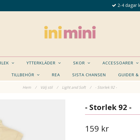
2-4 dagar l
ORLEK
YTTERKLÄDER
SKOR
ACCESSOARER
TILLBEHÖR
REA
SISTA CHANSEN
GUIDER &
Hem
/
Välj stil
/
Light and Soft
/
- Storlek 92 -
E NÅGON AV DESSA PRODUKTER KAN INTRESSER
- Storlek 92 -
159 kr