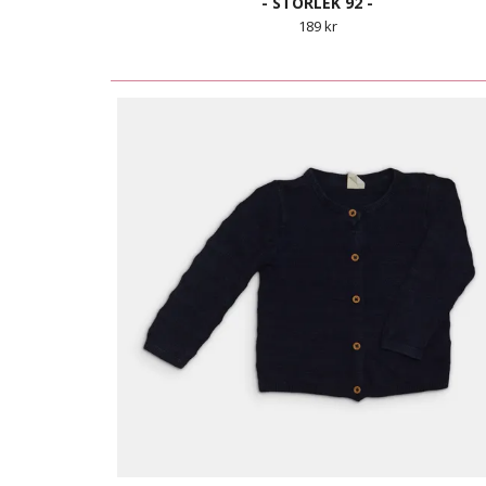
- STORLEK 92 -
189 kr