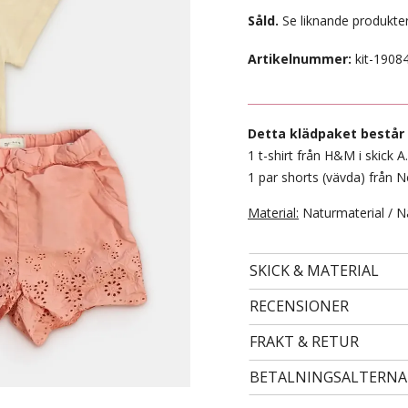
Såld.
Se liknande produkter
Artikelnummer:
kit-1908
Detta klädpaket består 
1 t-shirt från H&M i skick A.
1 par shorts (vävda) från Ne
Material:
Naturmaterial / N
- STORLEK 24 -
SKICK & MATERIAL
99 kr
RECENSIONER
FRAKT & RETUR
BETALNINGSALTERNA