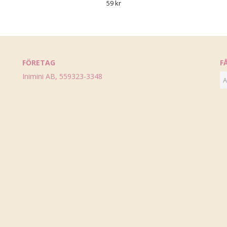
59 kr
FÖRETAG
F
Inimini AB, 559323-3348