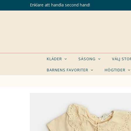
Enklare att handla second hand!
KLÄDER
SÄSONG
VÄLJ ST
BARNENS FAVORITER
HÖGTIDER
KANSK