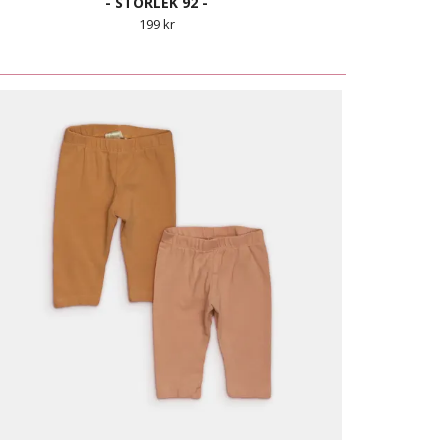
- STORLEK 92 -
199 kr