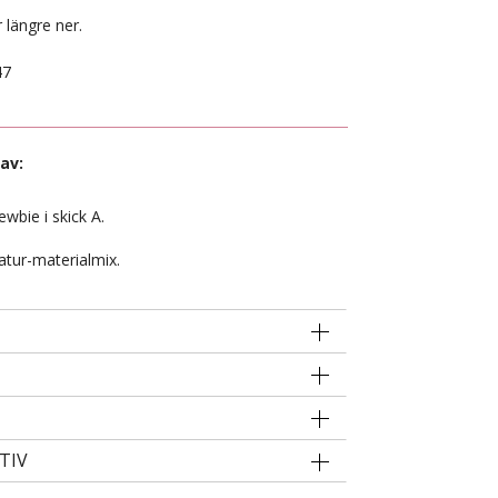
 längre ner.
47
av:
wbie i skick A.
atur-materialmix.
TIV