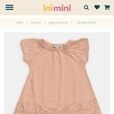
Hem
/
Välj stil
/
Light and Soft
/
- Storlek 86/92 -