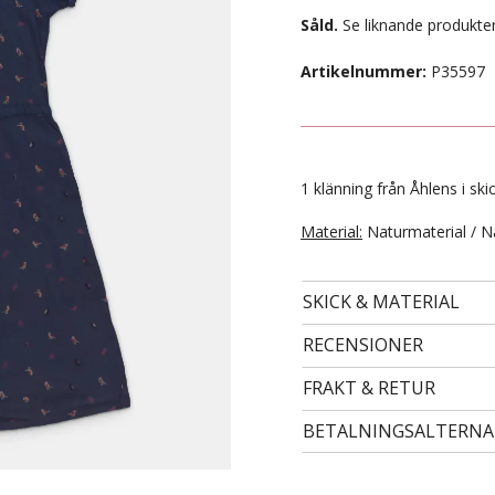
Såld.
Se liknande produkter
Artikelnummer:
P35597
1 klänning från Åhlens i ski
Material:
Naturmaterial / N
SKICK & MATERIAL
- STORLEK 122/128 -
99 kr
RECENSIONER
FRAKT & RETUR
BETALNINGSALTERNA