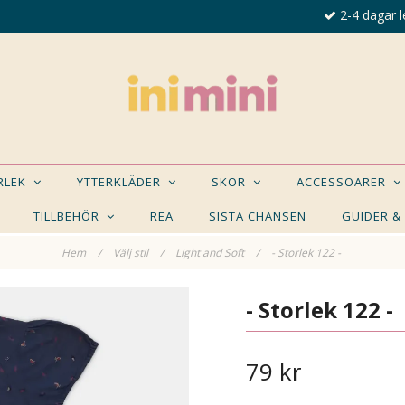
2-4 dagar l
ORLEK
YTTERKLÄDER
SKOR
ACCESSOARER
TILLBEHÖR
REA
SISTA CHANSEN
GUIDER &
Hem
/
Välj stil
/
Light and Soft
/
- Storlek 122 -
E NÅGON AV DESSA PRODUKTER KAN INTRESSER
- Storlek 122 -
79 kr