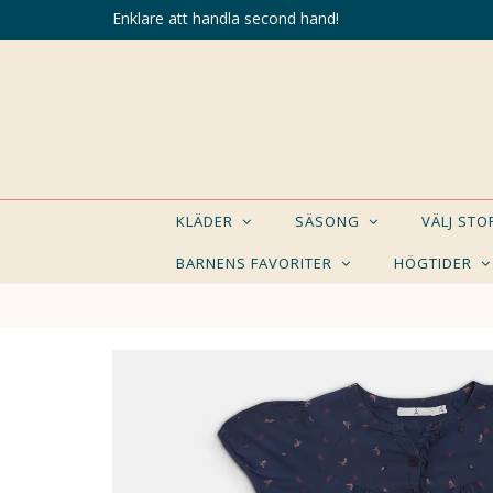
Enklare att handla second hand!
KLÄDER
SÄSONG
VÄLJ ST
BARNENS FAVORITER
HÖGTIDER
KANSK