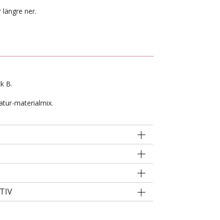
 längre ner.
ck B.
atur-materialmix.
TIV