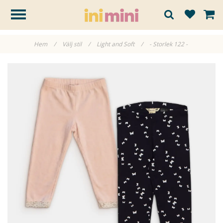
Hem
/
Välj stil
/
Light and Soft
/
- Storlek 122 -