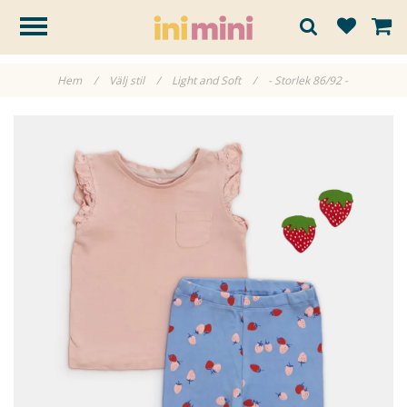
Hem
/
Välj stil
/
Light and Soft
/
- Storlek 86/92 -