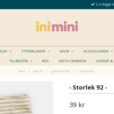
2-4 dagar l
ORLEK
YTTERKLÄDER
SKOR
ACCESSOARER
TILLBEHÖR
REA
SISTA CHANSEN
GUIDER &
Hem
/
Välj stil
/
Light and Soft
/
- Storlek 92 -
E NÅGON AV DESSA PRODUKTER KAN INTRESSER
- Storlek 92 -
39 kr