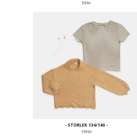
59 kr
- STORLEK 134/140 -
139 kr