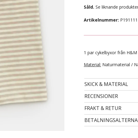
Såld.
Se liknande produkter
Artikelnummer:
P191111
1 par cykelbyxor från H&M i
Material:
Naturmaterial / N
SKICK & MATERIAL
- STORLEK 134/140 -
49 kr
RECENSIONER
FRAKT & RETUR
BETALNINGSALTERNA