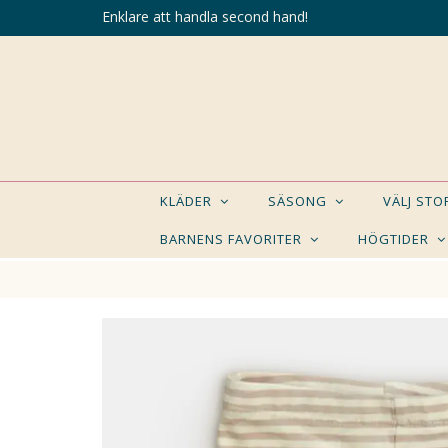
Enklare att handla second hand!
KLÄDER
SÄSONG
VÄLJ ST
BARNENS FAVORITER
HÖGTIDER
KANSK