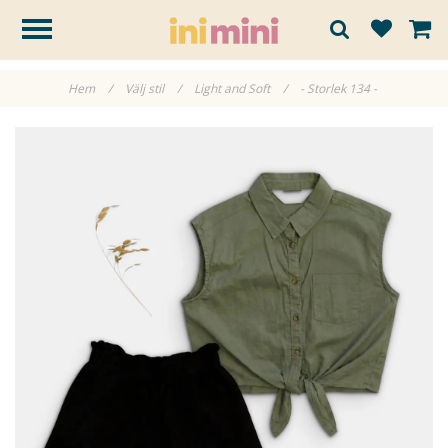
Hem
/
Välj stil
/
Light and Soft
/
- Storlek 134 -